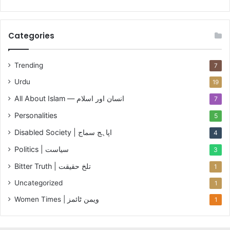
ر
ی
ش
Categories
Trending
7
Urdu
19
All About Islam — انسان اور اسلام
7
Personalities
5
Disabled Society | اپاہج سماج
4
Politics | سیاست
3
Bitter Truth | تلخ حقیقت
1
Uncategorized
1
Women Times | ویمن ٹائمز
1