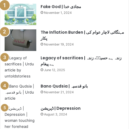
a
Fake God | مجاذی خدا
s
November 1, 2024
h
e
s
The Inflation Burden | مہنگائی لاچار عوام کی
|
پکار
ا
November 19, 2024
ئ
ی
Legacy of sacrifices | زندہ ہے حسینؓ، زندہ
ر
ہے پیغام
ا
June 12, 2025
ن
ڈ
ی
Bano Qudsia | بانو قدسیہ
ا
November 21, 2024
ف
ل
ا
ڈپریشن | Depression
ئ
August 3, 2024
ٹ
ک