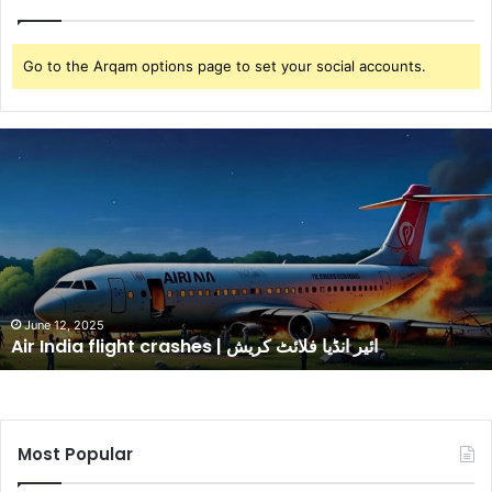
Go to the Arqam options page to set your social accounts.
A
i
r
I
n
d
i
a
f
June 12, 2025
Air India flight crashes | ائیر انڈیا فلائٹ کریش
l
i
g
h
t
Most Popular
c
r