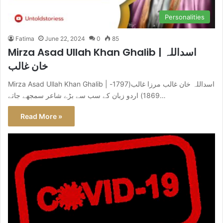
Personalities
Fatima
June 22, 2024
0
85
Mirza Asad Ullah Khan Ghalib | اسداللہ
خان غالب
Mirza Asad Ullah Khan Ghalib | اسداللہ خان غالب مرزا غالب(1797-
1869) اردو زبان کے سب سے بڑے شاعر سمجھے جاتے…
Read More »