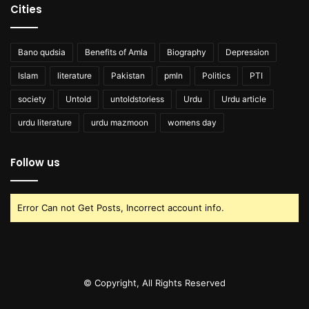
Cities
Bano qudsia
Benefits of Amla
Biography
Depression
Islam
literature
Pakistan
pmln
Politics
PTI
society
Untold
untoldstoriess
Urdu
Urdu article
urdu literature
urdu mazmoon
womens day
Follow us
Error Can not Get Posts, Incorrect account info.
© Copyright, All Rights Reserved