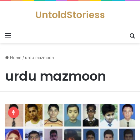
UntoldStoriess
Menu
S
Home
/
urdu mazmoon
urdu mazmoon