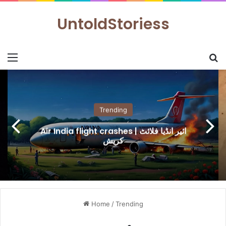
UntoldStoriess
Menu
S
Trending
Air India flight crashes | ائیر انڈیا فلائٹ
کریش
Home
/
Trending