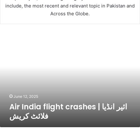
include, the most recent and relevant topic in Pakistan and
Across the Globe.
A
i
r
I
n
d
i
a
f
l
June 12, 2025
i
Air India flight crashes | ائیر انڈیا
g
فلائٹ کریش
h
t
c
L
r
e