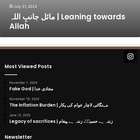
n
July 31, 2024
i
مائل جانبِ اللہ | Leaning towards
n
Allah
g
t
o
w
a
r
d
Most Viewed Posts
s
A
November 1, 2024
l
Fake God | مجاذی خدا
l
a
November 19, 2024
h
The Inflation Burden | مہنگائی لاچار عوام کی پکار
June 12, 2025
Legacy of sacrifices | زندہ ہے حسینؓ، زندہ ہے پیغام
Newsletter