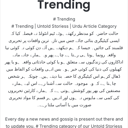
Trending
# Trending
# Trending | Untold Storiess | Urdu Article Category
حالت حاضرہ کو مدنظر رکھتے ہوئے ٹیم انٹولڈ نے فیصلہ کیا کہ
ایسی کیٹیگری بنائی جائے جس میں تازہ ترین واقعات پر تحریری
قلمبند کی جائیں۔ جیسا کہ ہم دیکھتے ہیں آئے دن کوئی نہ کوئی نیا
واقعہ رونما ہوتا ہی رہتا ہے چاہے پھر وہ ہمارے جانے مانے
اداکاروں کی زندگیوں سے متعلق ہو یا کوئی حادثاتی واقعہ ہو یا پھر
کھیلوں کی دنیا کی کوئی خبر ہو۔ بس انہی واقعات کو الفاظ میں
ڈھال کرہم اس کیٹیگری کا حصہ بنا دیتے ہیں۔ چونکہ ہر شخص
چاہتا ہے کہ وہ موجودہ حالت سے آشنا رہے اس لیے ہمارے
مصنفین کی بھر پور کوشش ہوتی ہے کہ ہمارے کارئین تحریروں
کی کمی سے مایوس نہ ہوں اور انہیں ہر قسم کا مواد تحریری
صورت میں با آسانی ملتا رہے۔
Every day a new news and gossip is present out there and
to update you, # Trending category of our Untold Storiess