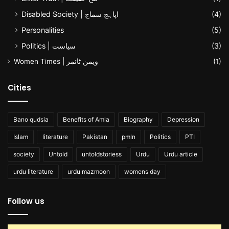
Disabled Society | اپاہج سماج
(4)
Personalities
(5)
Politics | سیاست
(3)
Women Times | ویمن ٹائمز
(1)
Cities
Bano qudsia
Benefits of Amla
Biography
Depression
Islam
literature
Pakistan
pmln
Politics
PTI
society
Untold
untoldstoriess
Urdu
Urdu article
urdu literature
urdu mazmoon
womens day
Follow us