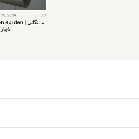
 19, 2024
0
urden | مہنگائی
لاچار
ertising | اشتہار بازی بند کریں