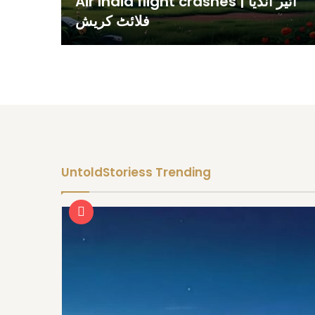
Air India flight crashes | ائیر انڈیا
فلائٹ کریش
UntoldStoriess Trending