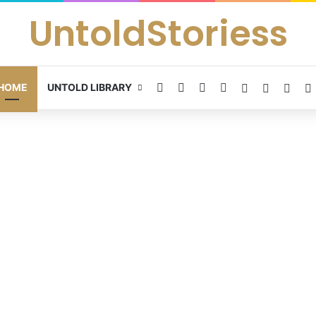
UntoldStoriess
Facebook
X
YouTube
Instagram
Random Arti
Sidebar
Swit
HOME
UNTOLD LIBRARY