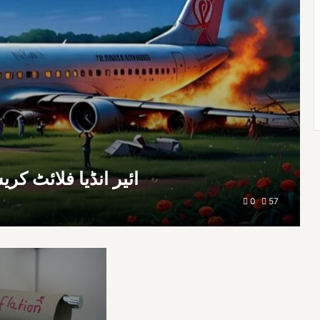
ndia flight crashes | ائیر انڈیا فلائٹ کریش
0
57