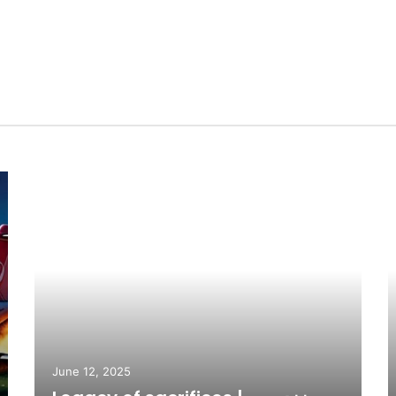
MUSTANSAR HUSSAIN TARAR | مستنصر حسین تارڑ
g | خدا کی رحمت
بانو
Untold Hero مستنصر حسین تارڑ یکم مارچ ١٩٣٩ کو گکھڑ منڈی میں اپنے ماموں دادا کے گھر پیداہوۓ لیکن انکی…
June 12, 2025