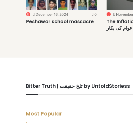
December 16, 2024
0
November
Peshawar school massacre
The Inflation B
 عوام کی پکار
Bitter Truth | تلخ حقیقت by UntoldStoriess
June 11, 2024
Stop adv
Most Popular
November 19, 2024
November 1, 2024
June 12, 2025