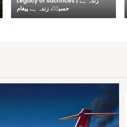
Legacy of sacrifices | زندہ ہے
حسینؓ، زندہ ہے پیغام