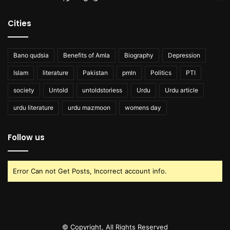
Cities
Bano qudsia
Benefits of Amla
Biography
Depression
Islam
literature
Pakistan
pmln
Politics
PTI
society
Untold
untoldstoriess
Urdu
Urdu article
urdu literature
urdu mazmoon
womens day
Follow us
Error Can not Get Posts, Incorrect account info.
© Copyright, All Rights Reserved