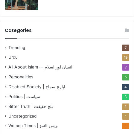
ٹ
ک
ر
ی
ش
Categories
Trending
7
Urdu
19
All About Islam — انسان اور اسلام
7
Personalities
5
Disabled Society | اپاہج سماج
4
Politics | سیاست
3
Bitter Truth | تلخ حقیقت
1
Uncategorized
1
Women Times | ویمن ٹائمز
1