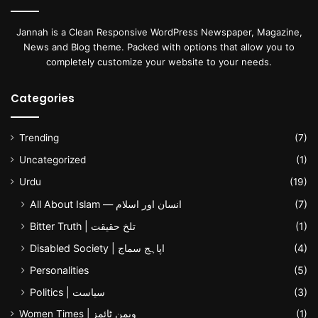
Jannah is a Clean Responsive WordPress Newspaper, Magazine,
News and Blog theme. Packed with options that allow you to
completely customize your website to your needs.
Categories
Trending
(7)
Uncategorized
(1)
Urdu
(19)
All About Islam — انسان اور اسلام
(7)
Bitter Truth | تلخ حقیقت
(1)
Disabled Society | اپاہج سماج
(4)
Personalities
(5)
Politics | سیاست
(3)
Women Times | ویمن ٹائمز
(1)