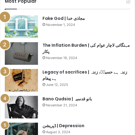
Most Popular
c
r
a
Fake God | مجاذی خدا
s
November 1, 2024
h
e
s
The Inflation Burden | مہنگائی لاچار عوام کی
|
پکار
ا
November 19, 2024
ئ
ی
Legacy of sacrifices | زندہ ہے حسینؓ، زندہ
ر
ہے پیغام
ا
June 12, 2025
ن
ڈ
Bano Qudsia | بانو قدسیہ
ی
ا
November 21, 2024
ف
ل
ا
ڈپریشن | Depression
ئ
August 3, 2024