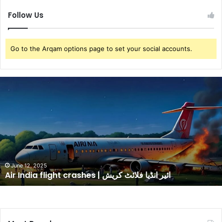
Follow Us
Go to the Arqam options page to set your social accounts.
A
i
r
I
n
d
i
a
f
June 12, 2025
Air India flight crashes | ائیر انڈیا فلائٹ کریش
l
i
g
h
t