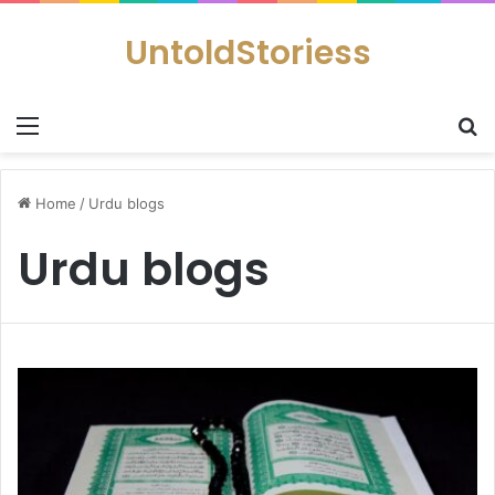
UntoldStoriess
Menu
S
Home
/
Urdu blogs
Urdu blogs