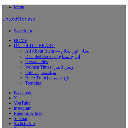
Menu
UntoldStoriess
Search for
HOME
UNTOLD LIBRARY
All About Islam — انسان اور اسلام
Disabled Society | اپاہج سماج
Personalities
Women Times | ویمن ٹائمز
Politics | سیاست
Bitter Truth | تلخ حقیقت
Trending
Facebook
X
YouTube
Instagram
Random Article
Sidebar
Switch skin