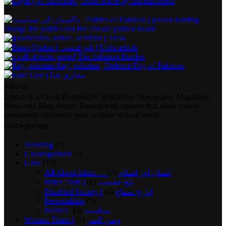
About
Jannah is a Clean Responsive WordPress Newspaper, Magazine,
News and Blog theme. Packed with options that allow you to
completely customize your website to your needs.
Categories
Trending
(7)
Uncategorized
(1)
Urdu
(19)
(7)
All About Islam — انسان اور اسلام
(1)
Bitter Truth | تلخ حقیقت
(4)
Disabled Society | اپاہج سماج
Personalities
(5)
(3)
Politics | سیاست
(1)
Women Times | ویمن ٹائمز