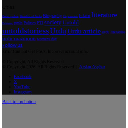
Cities
literature
Islam
Biography
Bano qudsia
Benefits of Amla
Depression
society
Untold
pmln
Politics
PTI
Pakistan
untoldstoriess
Urdu
Urdu article
urdu literature
urdu mazmoon
womens day
Follow us
Error Can not Get Posts, Incorrect account info.
© Copyright, All Rights Reserved
© Copyright 2026, All Rights Reserved |
Arslan Asghar
Facebook
X
YouTube
Instagram
Back to top button