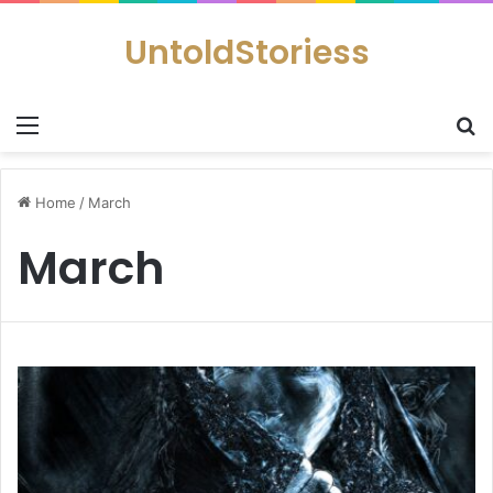
UntoldStoriess
Menu
S
Home
/
March
March