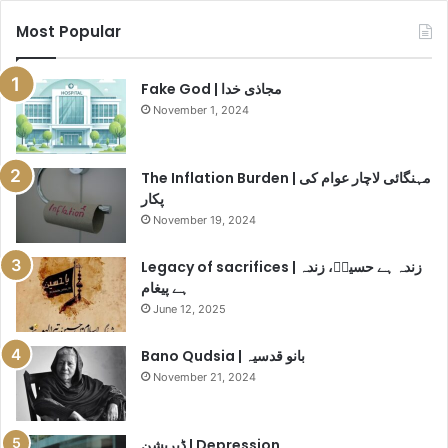
t
Most Popular
c
r
a
Fake God | مجاذی خدا
s
November 1, 2024
h
e
s
The Inflation Burden | مہنگائی لاچار عوام کی
|
پکار
ا
November 19, 2024
ئ
ی
Legacy of sacrifices | زندہ ہے حسینؓ، زندہ
ر
ہے پیغام
ا
June 12, 2025
ن
ڈ
Bano Qudsia | بانو قدسیہ
ی
ا
November 21, 2024
ف
ل
ا
ڈپریشن | Depression