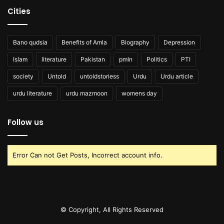
Cities
Bano qudsia
Benefits of Amla
Biography
Depression
Islam
literature
Pakistan
pmln
Politics
PTI
society
Untold
untoldstoriess
Urdu
Urdu article
urdu literature
urdu mazmoon
womens day
Follow us
Error Can not Get Posts, Incorrect account info.
© Copyright, All Rights Reserved