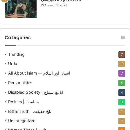
ئ
August 3, 2024
ٹ
ک
ر
ی
ش
Categories
Trending
7
Urdu
19
All About Islam — انسان اور اسلام
7
Personalities
5
Disabled Society | اپاہج سماج
4
Politics | سیاست
3
Bitter Truth | تلخ حقیقت
1
Uncategorized
1
Women Times | ویمن ٹائمز