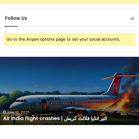
Follow Us
Go to the Arqam options page to set your social accounts.
A
i
r
I
n
d
i
a
f
June 12, 2025
Air India flight crashes | ائیر انڈیا فلائٹ کریش
l
i
g
h