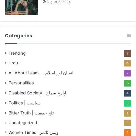
August 3, 2024
ئ
ٹ
ک
ر
ی
Categories
ش
Trending
7
Urdu
19
All About Islam — انسان اور اسلام
7
Personalities
5
Disabled Society | اپاہج سماج
4
Politics | سیاست
3
Bitter Truth | تلخ حقیقت
1
Uncategorized
1
Women Times | ویمن ٹائمز
1