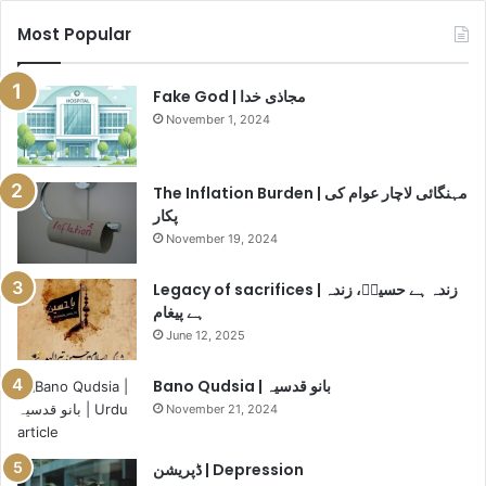
t
Most Popular
c
r
a
Fake God | مجاذی خدا
s
November 1, 2024
h
e
s
The Inflation Burden | مہنگائی لاچار عوام کی
|
پکار
ا
November 19, 2024
ئ
ی
Legacy of sacrifices | زندہ ہے حسینؓ، زندہ
ر
ہے پیغام
ا
June 12, 2025
ن
ڈ
Bano Qudsia | بانو قدسیہ
ی
ا
November 21, 2024
ف
ل
ڈپریشن | Depression
ا