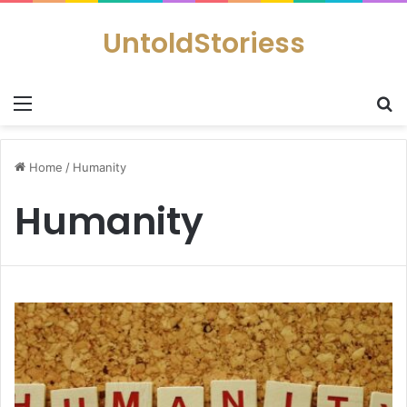
UntoldStoriess
Menu
S
Home
/
Humanity
Humanity