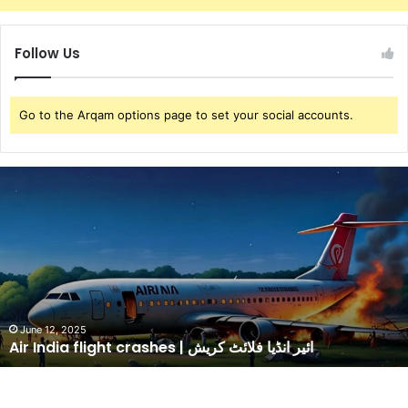
Follow Us
Go to the Arqam options page to set your social accounts.
A
i
r
I
n
d
i
a
f
June 12, 2025
Air India flight crashes | ائیر انڈیا فلائٹ کریش
l
i
g
h