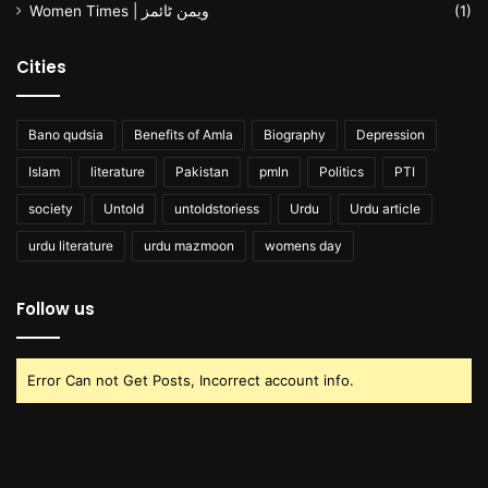
Women Times | ویمن ٹائمز
(1)
Cities
Bano qudsia
Benefits of Amla
Biography
Depression
Islam
literature
Pakistan
pmln
Politics
PTI
society
Untold
untoldstoriess
Urdu
Urdu article
urdu literature
urdu mazmoon
womens day
Follow us
Error Can not Get Posts, Incorrect account info.